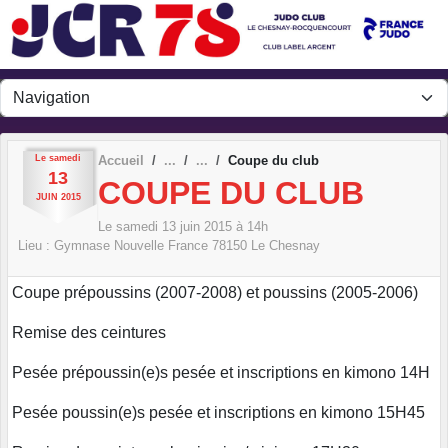
Panneau de gestion des cookies
Le
samedi
Accueil
Coupe du club
13
COUPE DU CLUB
JUIN
2015
Le
samedi
13
juin
2015
à 14h
Lieu :
Gymnase Nouvelle France
78150
Le Chesnay
Coupe prépoussins (2007-2008) et poussins (2005-2006)
Remise des ceintures
Pesée prépoussin(e)s pesée et inscriptions en kimono 14H
Pesée poussin(e)s pesée et inscriptions en kimono 15H45