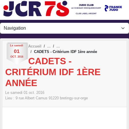
Panneau de gestion des cookies
Le
samedi
Accueil
01
CADETS - Critérium IDF 1ère année
OCT.
2016
CADETS -
CRITÉRIUM IDF 1ÈRE
ANNÉE
Le
samedi
01
oct.
2016
Lieu :
9 rue Albert Camus
91220
bretingy-sur-orge