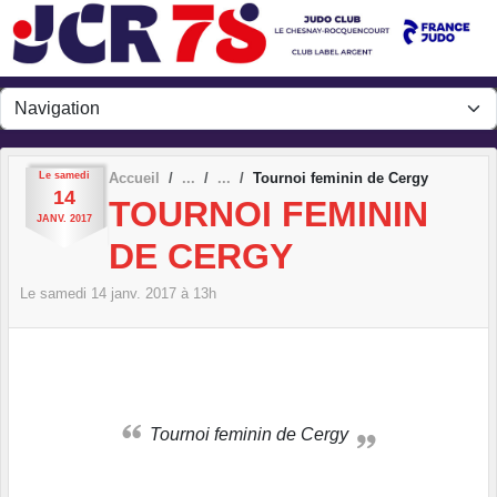
Panneau de gestion des cookies
Le
samedi
Accueil
Tournoi feminin de Cergy
14
TOURNOI FEMININ
JANV.
2017
DE CERGY
Le
samedi
14
janv.
2017
à 13h
Tournoi feminin de Cergy