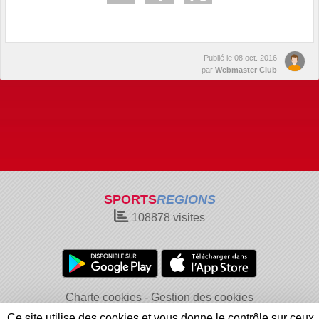
Publié le
08 oct. 2016
par
Webmaster Club
SPORTS
REGIONS
108878
visites
Charte cookies
Gestion des cookies
Informations légales
Signaler un contenu inapproprié
Ce site utilise des cookies et vous donne le contrôle sur ceux