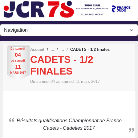
Panneau de gestion des cookies
Du
samedi
Accueil
CADETS - 1/2 finales
04
CADETS - 1/2
au
samedi
11
FINALES
MARS
2017
Du
samedi
04
au
samedi
11
mars
2017
Résultats qualifications Championnat de France
Cadets - Cadettes 2017