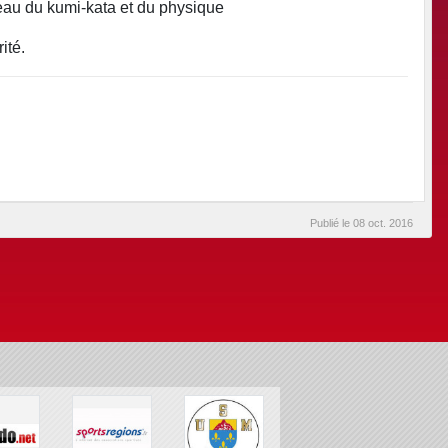
au du kumi-kata et du physique
ité.
Publié le
08 oct. 2016