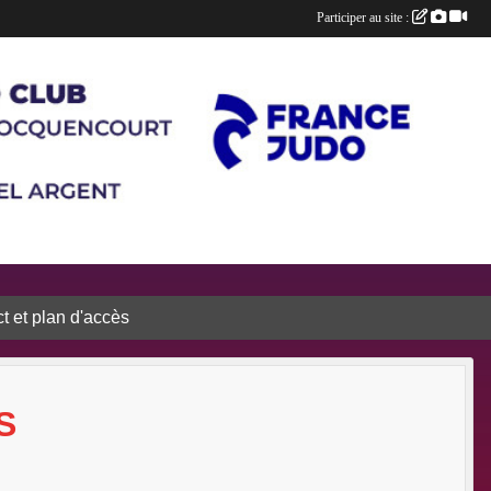
Participer au site :
t et plan d'accès
S