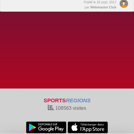
Publié le
16 sept. 2017
par
Webmaster Club
SPORTS
REGIONS
108563
visites