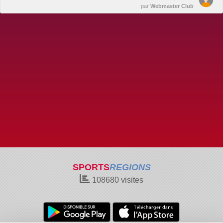
par
Webmaster Club
SPORTS
REGIONS
108680
visites