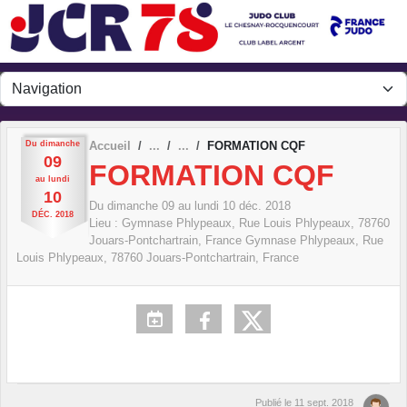
Panneau de gestion des cookies
Du
dimanche
Accueil
FORMATION CQF
09
FORMATION CQF
au
lundi
10
Du
dimanche
09
au
lundi
10
déc.
2018
DÉC.
2018
Lieu :
Gymnase Phlypeaux, Rue Louis Phlypeaux, 78760
Jouars-Pontchartrain, France
Gymnase Phlypeaux, Rue
Louis Phlypeaux, 78760 Jouars-Pontchartrain, France
Publié le
11 sept. 2018