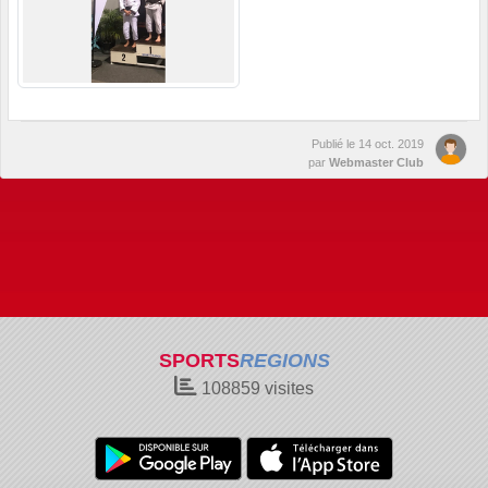
Publié le
14 oct. 2019
par
Webmaster Club
SPORTS
REGIONS
108859
visites