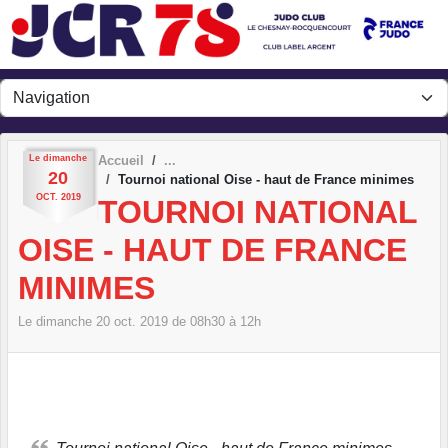
Panneau de gestion des cookies
Le
dimanche
Accueil
20
Tournoi national Oise - haut de France minimes
OCT.
2019
TOURNOI NATIONAL
OISE - HAUT DE FRANCE
MINIMES
Le
dimanche
20
oct.
2019
de 08h30 à 12h