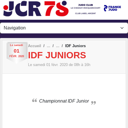
Panneau de gestion des cookies
Le
samedi
Accueil
IDF Juniors
01
IDF JUNIORS
FÉVR.
2020
Le
samedi
01
févr.
2020
de 08h à 16h
Championnat IDF Junior