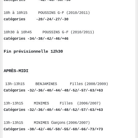
catégories -42/-46/-50/+50
10h à 10
h15
POUSSINS G-F (2
0
10
/20
1
1
)
catégories -20/-24/-27/-30
10
h
30
à 10
h
4
5
POUSSINS G-F (
20
10
/20
1
1
)
catégories -34/-38/-42/-46/+46
Fin prévisionnelle 12h30
APRÈS-MIDI
13h-1
3h
15
BENJAMINES
Filles
(
20
0
8
/
20
0
9
)
Catégories
-32/-36/-40/-44/-48/-52/-57/-63/+63
13h-1
3h15
MINIMES
Filles
(
2
00
6
/
20
0
7
)
Catégories -32/-36/-40/-44/-48/-52/-57/-63/+63
Garçons
13h-1
3h15
MINIMES
(2006/
20
0
7
)
Catégories -38/-42/-46/-50/-55/-60/-66/-73/+73