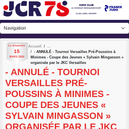
Panneau de gestion des cookies
Le
dimanche
Accueil
15
- ANNULÉ - Tournoi Versailles Pré-Poussins à
Minimes - Coupe des Jeunes « Sylvain Mingasson »
MARS
2020
organisée par le JKC Versailles
- ANNULÉ - TOURNOI
VERSAILLES PRÉ-
POUSSINS À MINIMES -
COUPE DES JEUNES «
SYLVAIN MINGASSON »
ORGANISÉE PAR LE JKC