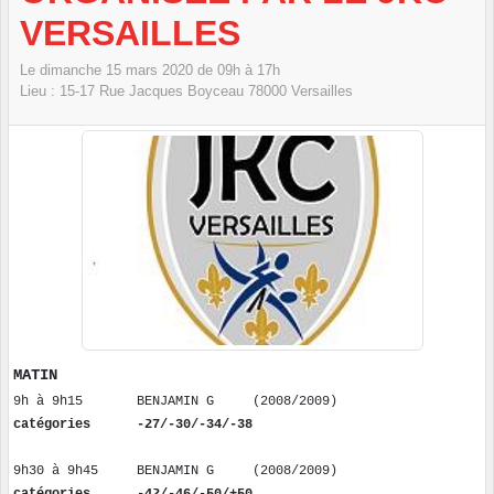
VERSAILLES
Le
dimanche
15
mars
2020
de 09h à 17h
Lieu :
15-17 Rue Jacques Boyceau
78000
Versailles
MATIN
9h à 9h
15
BENJAMIN G
(
20
0
8
/
20
0
9
)
catégories -27/-30/-34/-38
9h30 à 9
h
4
5
BENJAMIN G
(
20
0
8
/
20
0
9
)