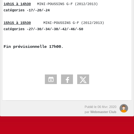
14
h
15
à 1
4
h
30
MINI
-POUSSINS G-F
(20
1
2
/20
1
3
)
catégories
-17/-20/-24
1
5
h
15
à 15h
30
MINI
-POUSSINS G-F
(20
1
2
/20
1
3
)
catégories -27/-30/
-34/
-38/-42/-46/
-50
Fin prévisionnelle 1
7
h
0
0
.
Publié le
06 févr. 2020
par
Webmaster Club