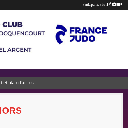
Participer au site :
t et plan d'accès
IORS