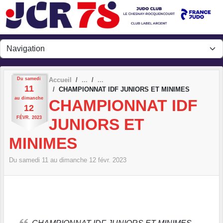
Panneau de gestion des cookies
Du
samedi
Accueil
11
CHAMPIONNAT IDF JUNIORS ET MINIMES
au
dimanche
CHAMPIONNAT IDF
12
FÉVR.
2023
JUNIORS ET
MINIMES
Du
samedi
11
au
dimanche
12
févr.
2023