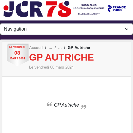
Panneau de gestion des cookies
Le
vendredi
Accueil
GP Autriche
08
GP AUTRICHE
MARS
2024
Le
vendredi
08
mars
2024
GP Autriche