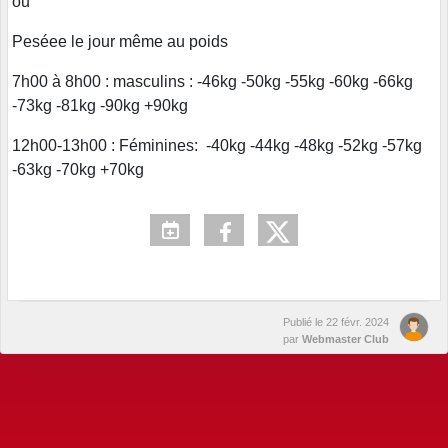
ou
Peséee le jour même au poids
7h00 à 8h00 : masculins : -46kg -50kg -55kg -60kg -66kg
-73kg -81kg -90kg +90kg
12h00-13h00 : Féminines: -40kg -44kg -48kg -52kg -57kg
-63kg -70kg +70kg
Publié le
22 févr. 2024
par
Webmaster Club