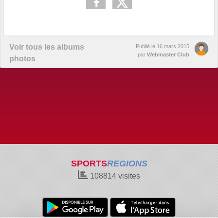
Voir tous les albums
Publié le
16 mars 2015
par
Webmaster Club
photos
SPORTS
REGIONS
108814
visites