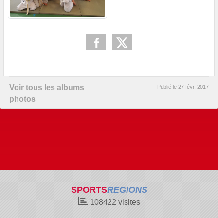
Voir tous les albums
Publié le
27 févr. 2017
photos
SPORTS
REGIONS
108422
visites