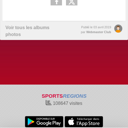
Voir tous les albums
Publié le
03 avril 2019
par
Webmaster Club
photos
SPORTS
REGIONS
108647
visites