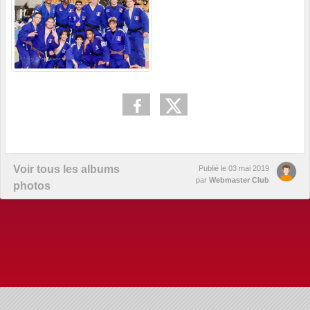
Voir tous les albums
Publié le
03 mai 2019
par
Webmaster Club
photos